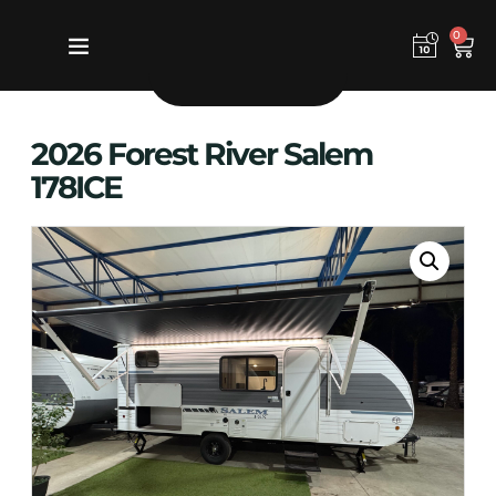
0
KO ASSISTANT
2026 Forest River Salem
178ICE