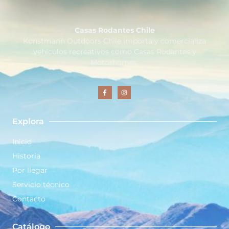
Casas Rodantes Chile
Kunstmann Outdoors Chile importa y comercializa
vehículos recreativos como Casas Rodantes y
Motorhomes.
Explora
Inicio
Historia
Por llegar
Servicio técnico
Contacto
Catálogo