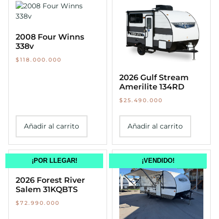
2008 Four Winns
338v
$
118.000.000
2026 Gulf Stream
Amerilite 134RD
$
25.490.000
Añadir al carrito
Añadir al carrito
¡POR LLEGAR!
¡VENDIDO!
¡Oferta!
2026 Forest River
Salem 31KQBTS
$
72.990.000