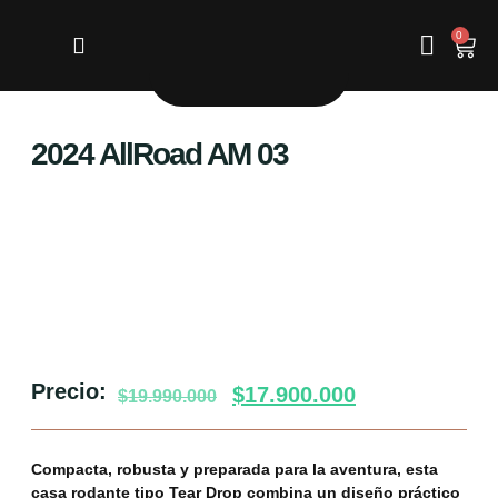
0
KO ASSISTANT
2024 AllRoad AM 03
Precio:
$
17.900.000
$
19.990.000
Compacta, robusta y preparada para la aventura, esta
casa rodante tipo Tear Drop combina un diseño práctico