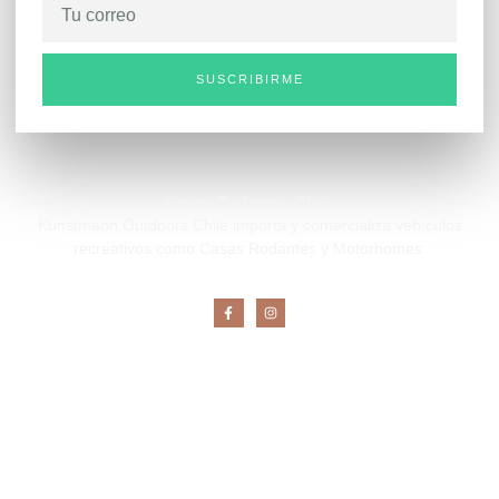
SUSCRIBIRME
Casas Rodantes Chile
Kunstmann Outdoors Chile importa y comercializa vehículos
recreativos como Casas Rodantes y Motorhomes.
Explora
Inicio
Historia
Por llegar